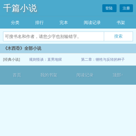
千篇小说
登陆
注册
分类
排行
完本
阅读记录
书架
《木西岙》全部小说
[经典小说]
规则怪谈：直男地狱
第二章：牺牲与反转的种子
12-03
首页
我的书架
阅读记录
顶部↑