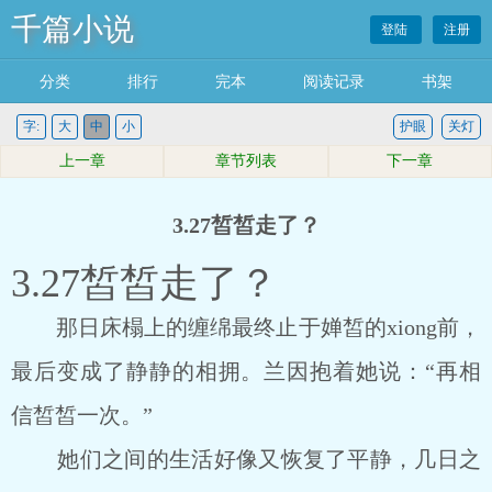
千篇小说
登陆
注册
分类
排行
完本
阅读记录
书架
字:
大
中
小
护眼
关灯
上一章
章节列表
下一章
3.27皙皙走了？
3.27皙皙走了？
那日床榻上的缠绵最终止于婵皙的xiong前，
最后变成了静静的相拥。兰因抱着她说：“再相
信皙皙一次。”
她们之间的生活好像又恢复了平静，几日之