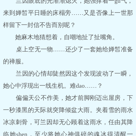
兰因眼底的光渐渐熄灭，她强撑着一gu气，
来到婵皙平日睡的床榻旁……又是否像上一世那
样留下一封信不告而别呢？
她麻木地猜想着，自嘲地扯了扯嘴角。
桌上空无一物……还少了一套她给婵皙准备
的禅服。
兰因的心情却陡然因这个发现波动了一瞬，
她心中浮现出一线生机。难dao……？
偏偏天公不作美，她才前脚刚迈出屋房，下
一秒漆黑的天际就突降倾盆大雨。夹着雪的雨水
冰凉刺骨，可兰因却无心顾着这雨水，任由其降
临她shen，至少将她心神俱碎的魂冰得清醒一