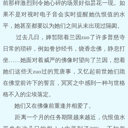
前那样激烈到令她心碎的场景好似昙花一现。如
果不是对视时电子音会实时提醒她仇恨值的水
平，她甚至都要以为她们之间从未出现过隔阂。
过去几日，婵皙陪着兰因zuo了许多普慈寺
日常的琐碎，例如誊抄经书，烧香念佛，静息打
坐……她面对着威严的佛像时望向了兰因，想着
她们这些天zuo过的荒唐事，又忆起前世她们跪
在佛堂前许下的誓言，冥冥之中感到一种与世格
格不入的尘埃落定。
她们又在佛像前重逢并相爱了。
距离一个月的任务期限越来越近，仇恨值水