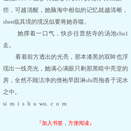
些，可越清醒，她脑海中相似的记忆就越清晰，
shen临其境的境况似要将她吞噬。
她撑着一口气，快步往普慈寺的汤池chu1
走。
看着前方透出的光亮，那本漆黑的双眸也浮
现出一线亮光，她满心满眼只剩那黑暗中亮堂的
房，全然不顾洁净的僧袍早因淋shi而拖沓于泥水
之中。
si m i s h u wu. c o m
『加入书签，方便阅读』