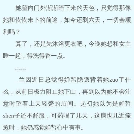
她望向门外渐渐暗下来的天色，只觉得那像
她和依依未卜的前途，如今还剩六天，一切会顺
利吗？
算了，还是先沐浴更衣吧，今晚她想和女主
睡一起，得洗得香一点。
……
兰因近日总觉得婵皙隐隐背着她zuo了什
么，从前日极力阻止她下山，再到以为她不会注
意时望着上天轻蹙的眉间。起初她以为是婵皙
shen子还不舒服，可药喝了几天，这病也几近痊
愈时，她仍感觉婵皙心中有事。