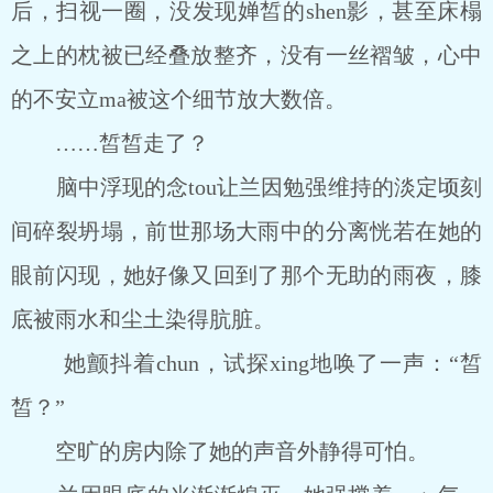
后，扫视一圈，没发现婵皙的shen影，甚至床榻
之上的枕被已经叠放整齐，没有一丝褶皱，心中
的不安立ma被这个细节放大数倍。
……皙皙走了？
脑中浮现的念tou让兰因勉强维持的淡定顷刻
间碎裂坍塌，前世那场大雨中的分离恍若在她的
眼前闪现，她好像又回到了那个无助的雨夜，膝
底被雨水和尘土染得肮脏。
她颤抖着chun，试探xing地唤了一声：“皙
皙？”
空旷的房内除了她的声音外静得可怕。