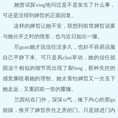
她曾试探xing地问过是不是发生了什么事，
可还是没得到婵皙的正面回复。
这样的婵皙让她不安，联想到前世婵皙说要
与她分开之时的情形，也与近日如出一辙。
尽guan她才说信任没多久，也好不容易说服
自己平静下来。可只是风chui草动，她的信任就
因这个相似的细节而出现了裂feng，那种失控的
感觉撕咬着她的理智。她太害怕婵皙又一次丢下
她走远，又重蹈前一世的覆辙。
兰因站在门外，深深xi气，掩下内心的那gu
烦躁，推开了婵皙所住之房的门。只是踏进门内