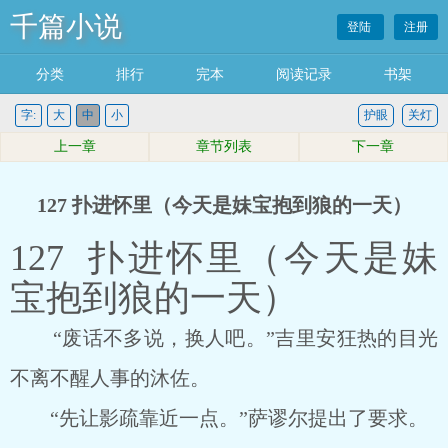
千篇小说
登陆
注册
分类
排行
完本
阅读记录
书架
字:
大
中
小
护眼
关灯
上一章
章节列表
下一章
127 扑进怀里（今天是妹宝抱到狼的一天）
127 扑进怀里（今天是妹
宝抱到狼的一天）
“废话不多说，换人吧。”吉里安狂热的目光
不离不醒人事的沐佐。
“先让影疏靠近一点。”萨谬尔提出了要求。