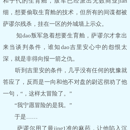
和子代的生育舱，叛军已经派出无数商业jian
细，想要偷取生育舱的技术，但所有的间谍都被
萨谬尔残杀，挂在一区的外城墙上示众。
知dao叛军急着想要生育舱，萨谬尔才拿出
来当谈判条件，谁知dao吉里安心中的怨恨太
深，就是非得向报一箭之仇。
听到吉里安的条件，几乎没有任何的犹豫就
答应了，反而是一向和他不对盘的尉迟彻劝了他
一句，“，这样太冒险了。”
“我宁愿冒险的是我。”
于是……
萨谬尔用了最jing1准的麻药，让他陷入沉